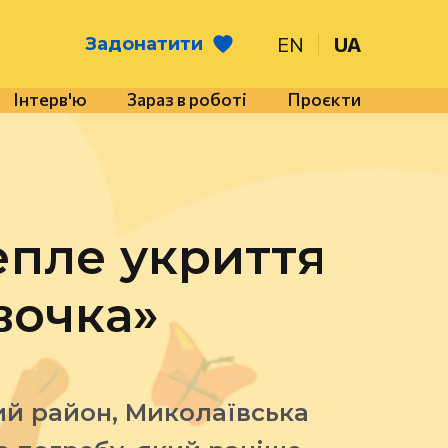
EN
UA
Задонатити
Інтерв'ю
Зараз в роботі
Проєкти
епле укриття
вочка»
ий район, Миколаївська