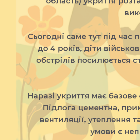
область) укриття роз
вик
Сьогодні саме тут під час 
до 4 років, діти військо
обстрілів посилюється с
Наразі укриття має базове 
Підлога цементна, прим
вентиляції, утеплення т
умови є не