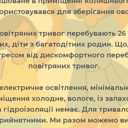
ташоване в приміщенні колишнього
ористовувався для зберігання ово
повітряних тривог перебувають 26
вих, діти з багатодітних родин. Щ
тресом від дискомфортного переб
повітряних тривог.
електричне освітлення, мінімальни
іщення холодне, вологе, із запах
а гідроізоляції немає. Для тривал
прийнятними. Ми разом можемо ви