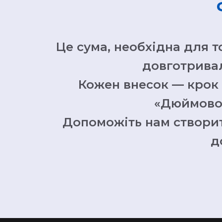
Це сума, необхідна для 
довготривал
Кожен внесок — крок 
«Дюймовочк
Допоможіть нам створити
д