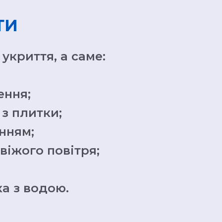
ТИ
криття, а саме:
ення;
з плитки;
енням;
віжого повітря;
а з водою.