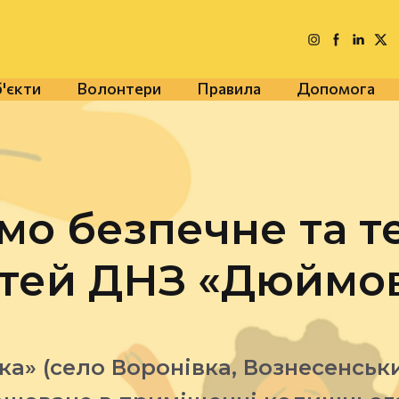
б'єкти
Волонтери
Правила
Допомога
о безпечне та т
ітей ДНЗ «Дюймо
а» (село Воронівка, Вознесенськ