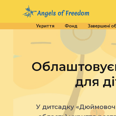
Укриття
Фонд
Завершені о
Облаштовуєм
для д
У дитсадку «Дюймовочк