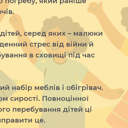
 погребу, який раніше
чів.
 дітей, серед яких – малюки
оденний стрес від війни й
ування в сховищі під час
й набір меблів і обігрівач.
ом сирості. Повноцінної
ого перебування дітей ці
правити це.