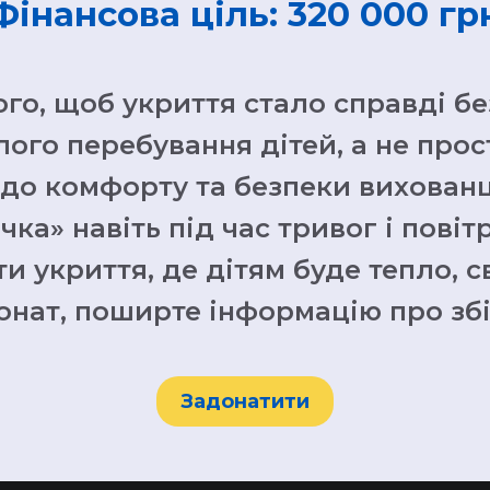
Фінансова ціль: 320 000 гр
того, щоб укриття стало справді б
ого перебування дітей, а не прос
до комфорту та безпеки вихованц
а» навіть під час тривог і повіт
 укриття, де дітям буде тепло, св
онат, поширте інформацію про збі
Задонатити