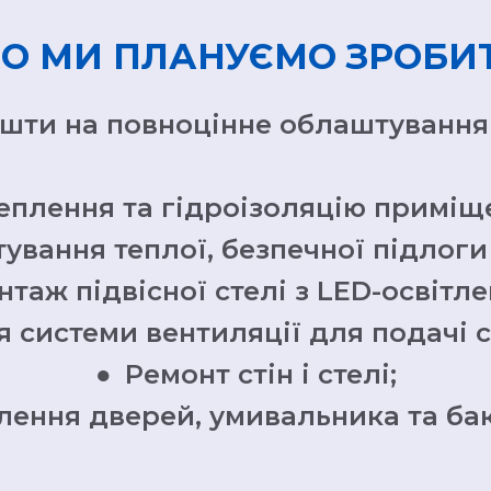
О МИ ПЛАНУЄМО ЗРОБИ
шти на повноцінне облаштування у
еплення та гідроізоляцію приміщ
вання теплої, безпечної підлоги 
таж підвісної стелі з LED-освітл
 системи вентиляції для подачі с
●
Ремонт стін і стелі;
лення дверей, умивальника та бак