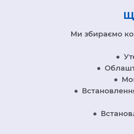
Щ
Ми збираємо ко
●
Ут
●
Облашту
●
Мон
●
Встановлення
●
Встанов