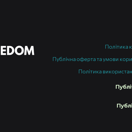
Політика 
Публічна оферта та умови кор
Політика використан
Публі
Публі