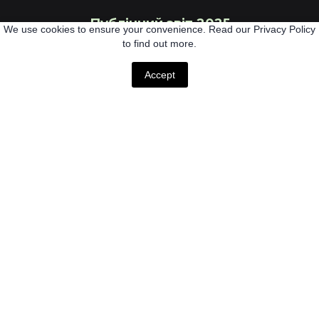
Публічний звіт 2025
We use cookies to ensure your convenience. Read our Privacy Policy
to find out more.
Укриття
Accept
Фонд
Проєкти
Волонтери
Правила
© 2025. CO "ICF "ANGELS OF FREEDOM"
Всі права захищено