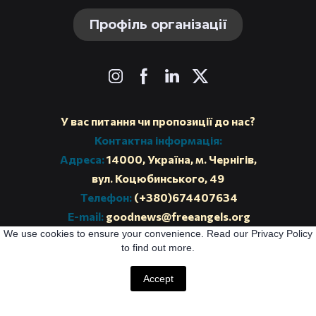
Профіль організації
У вас питання чи пропозиції до нас?
Контактна інформація:
Адреса:
14000, Україна, м. Чернігів,
вул. Коцюбинського, 49
Телефон:
(+380)674407634
E-mail:
goodnews@freeangels.org
We use cookies to ensure your convenience. Read our Privacy Policy
Поштова адреса:
04210, Україна, м. Київ, а\с 20
to find out more.
Accept
Політика конфіденційності