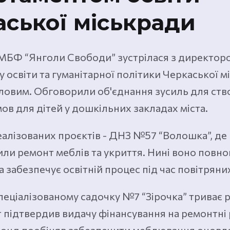
аської міськради
МБФ “Янголи Свободи” зустрілася з директор
 освіти та гуманітарної політики Черкаської м
ловим. Обговорили об'єднання зусиль для ст
ов для дітей у дошкільних закладах міста.
алізованих проєктів - ДНЗ №57 “Волошка”, де 
ли ремонт меблів та укриття. Нині воно повно
 забезпечує освітній процес під час повітряних
пеціалізованому садочку №7 “Зірочка” триває 
підтвердив видачу фінансування на ремонтні 