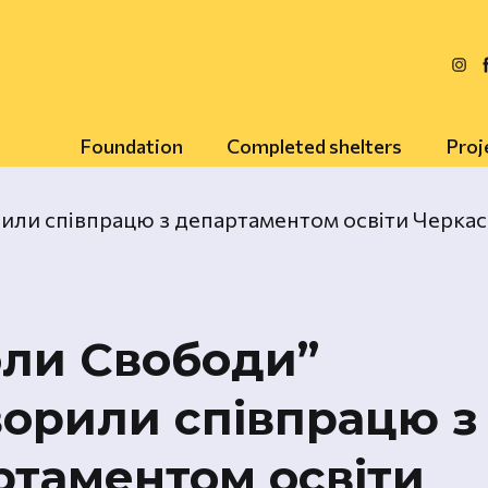
Foundation
Completed shelters
Proj
оли Свободи”
ворили співпрацю з
ртаментом освіти