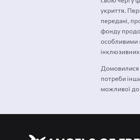
свою чергу 
укриття. Пер
передані, пр
фонду продов
особливими 
інклюзивних 
Домовилися 
потреби інш
можливої ​​д