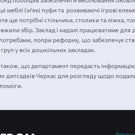
фонд пообіцяв забезпечити меблювання оновл
ші меблі (м'які пуфи та розвиваючі ігрові елем
оте ще потрібні стільчики, столики та ліжка, т
жили збір. Заклад і надалі працюватиме для д
потребами, попри реформу, що забезпечує ст
груп у всіх дошкільних закладах.
також, що департамент передасть інформацію
их дитсадків Черкас для розгляду щодо подал
опомоги.
Privacy 