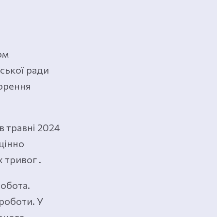
ом
іської ради
ворення
в травні 2024
цінно
 тривог .
робота.
роботи. У