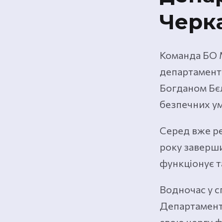
Черк
Команда БО 
департаменту
Богданом Бє
безпечних ум
Серед вже ре
року заверши
функціонує та
Водночас у с
Департамент 