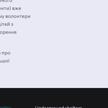
еного
енти) вже
ому волонтери
ітей з
ворення
 про
ьшої
policy
Underground shelters