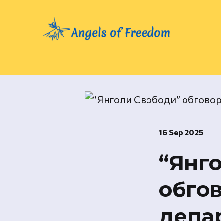
16 Sep 2025
“Янг
обго
депа